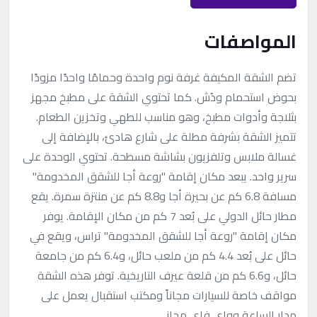
المواصفات
تضم الشقة المكيفة غرفة نوم واحدة وحمامًا واحدًا مزودًا
بحوض استحمام ودُش. كما تحتوي الشقة على مطبخ مجهز
بثلاجة وأدوات مطبخ، وهو مناسب للطهي وتخزين الطعام.
تتميز الشقة بشرفة مطلة على شارع هادئ، بالإضافة إلى
غسالة ملابس وتلفزيون بشاشة مسطحة. تحتوي الوحدة على
سرير واحد. يبعد مكان إقامة "روعة أجا للشقق المخدومة"
مسافة 6.8 كم عن بحيرة أجا و8.8 كم عن منتزة سمرة. يقع
مطار حائل الدولي على بُعد 7 كم من مكان الإقامة. يوفر
مكان إقامة "روعة أجا للشقق المخدومة" تراس، ويقع في
حائل على بُعد 4.4 كم من ملعب حائل، و6.4 كم من جامعة
حائل، و6.6 كم من قلعة عيرف التاريخية. توفر هذه الشقة
مواقف خاصة للسيارات مجاناً ومكتب استقبال يعمل على
مدار الساعة وواي فاي مجاني.