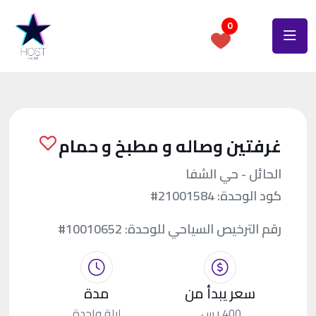
0
غرفتين وصاله و مطبخ و حمام
الحائل - حي الشفا
كود الوحدة:
#21001584
رقم الترخيص السياحي للوحدة:
#10010652
سعر يبدأ من
مدة
400 ر.س.
ليلة واحدة