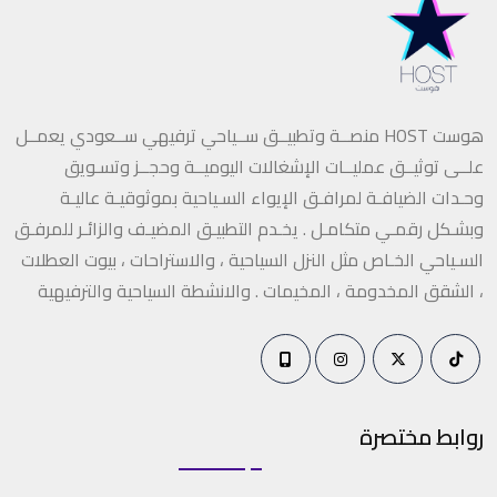
هوست HOST منصــة وتطبيــق ســياحي ترفيهي ســعودي يعمــل
علــى توثيــق عمليــات الإشغالات اليوميــة وحجــز وتسـويق
وحـدات الضيافـة لمرافـق الإيواء السـياحية بموثوقيـة عاليـة
وبشـكل رقمـي متكامـل . يخـدم التطبيـق المضيـف والزائـر للمرفـق
السـياحي الخـاص مثل النزل السياحية ، والاستراحات ، بيوت العطلات
، الشقق المخدومة ، المخيمات . والانشطة السياحية والترفيهية
روابط مختصرة