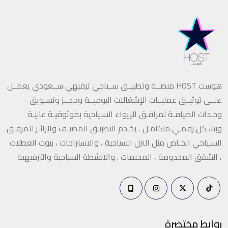
هوست HOST منصــة وتطبيــق ســياحي ترفيهي ســعودي يعمــل
علــى توثيــق عمليــات الإشغالات اليوميــة وحجــز وتسـويق
وحـدات الضيافـة لمرافـق الإيواء السـياحية بموثوقيـة عاليـة
وبشـكل رقمـي متكامـل . يخـدم التطبيـق المضيـف والزائـر للمرفـق
السـياحي الخـاص مثل النزل السياحية ، والاستراحات ، بيوت العطلات
، الشقق المخدومة ، المخيمات . والانشطة السياحية والترفيهية
روابط مختصرة