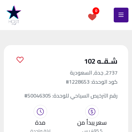
0
شـقـه 102
2737, جدة, السعودية
كود الوحدة:
#1228653
رقم الترخيص السياحي للوحدة:
#50046305
سعر يبدأ من
مدة
495.5 ر.س.
ليلة واحدة