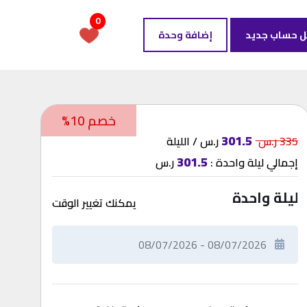
0
ل حساب جديد
إضافة وحدة
خصم 10%
301.5
335 ر.س
ر.س / الليلة
301.5
إجمالي
ليلة واحدة
:
ر.س
ليلة واحدة
يمكنك تغيير الوقت