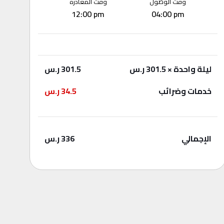
وقت الوصول
وقت المغادرة
12:00 pm
04:00 pm
ليلة واحدة
× 301.5 ر.س
301.5
ر.س
خدمات وضرائب
34.5
ر.س
الإجمالي
336
ر.س