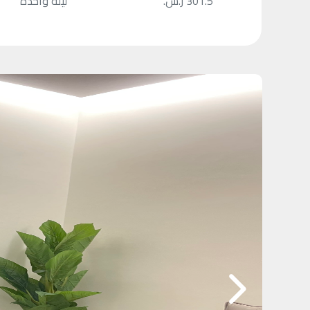
301.5 ر.س.
ليلة واحدة