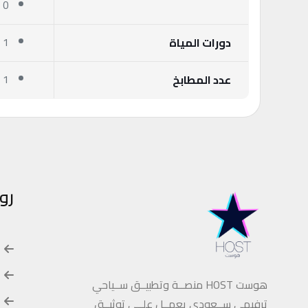
0 سرير عادي
1 دورة مياة
دورات المياة
1 مطبخ
عدد المطابخ
رو
هوست HOST منصــة وتطبيــق ســياحي
ترفيهي ســعودي يعمــل علــى توثيــق