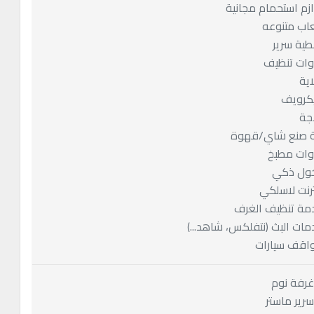
ازم استحمام مجانية
عاب متنوعه
طية سرير
وات تنظيف
اية
كرويف
اجة
ة صنع شاي/قهوة
وات مطبخ
ول ذكي
ترنت لاسلكي
مة تنظيف الغرف
مات البث (نتفلكس، شاهد...)
اقف سيارات