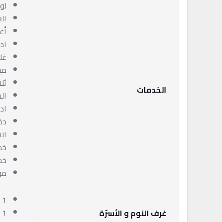
لو
ال
أغ
اد
غل
مي
ثل
الخدمات
ال
اد
دخ
ان
خد
خد
مو
1 غرفة نوم
1 سرير ماستر
غرف النوم و الأسرّة