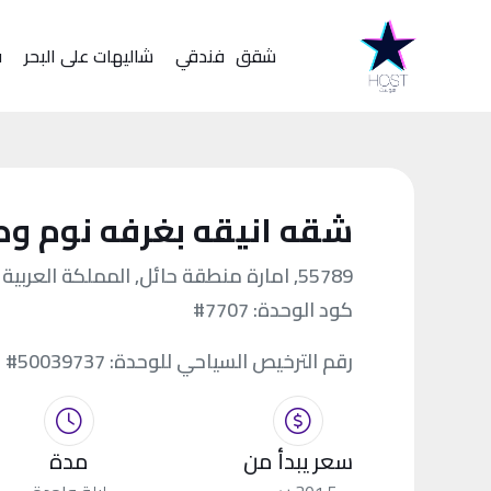
شقق
فندقي
شاليهات على البحر
ف
شقه انيقه بغرفه نوم وص
55789, امارة منطقة حائل, المملكة العربية السعودية
كود الوحدة:
#7707
رقم الترخيص السياحي للوحدة:
#50039737
سعر يبدأ من
مدة