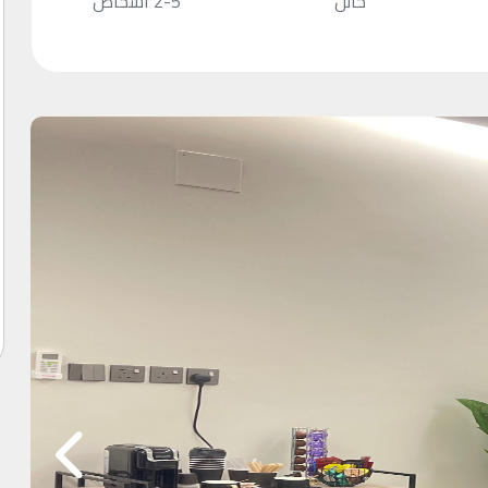
حائل
2-5 أشخاص