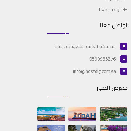
تواصل معنا
تواصل معنا
المملكة العربيه السعودية ، جدة
0599955276
info@hostdig.com.sa
معرض الصور