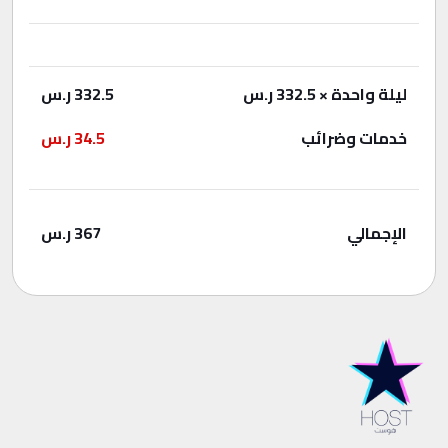
ليلة واحدة
× 332.5 ر.س
332.5
ر.س
خدمات وضرائب
34.5
ر.س
الإجمالي
367
ر.س