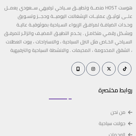
هوست HOST منصــة وتطبيــق ســياحي ترفيهي ســعودي يعمــل
علــى توثيــق عمليــات الإشغالات اليوميــة وحجــز وتسـويق
وحـدات الضيافـة لمرافـق الإيواء السـياحية بموثوقيـة عاليـة
وبشـكل رقمـي متكامـل . يخـدم التطبيـق المضيـف والزائـر للمرفـق
السـياحي الخـاص مثل النزل السياحية ، والاستراحات ، بيوت العطلات
، الشقق المخدومة ، المخيمات . والانشطة السياحية والترفيهية
روابط مختصرة
من نحن
جولات سياحية
الوجهات