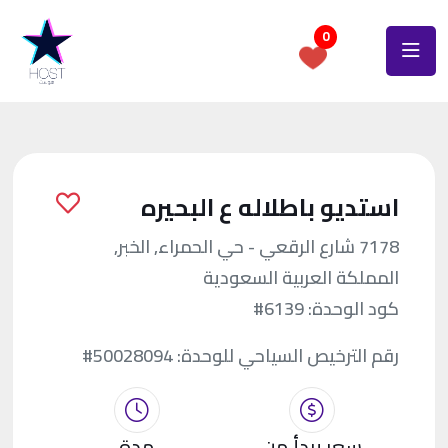
0
استديو باطلاله ع البحيره
7178 شارع الرقعي - حي الحمراء, الخبر,
المملكة العربية السعودية
كود الوحدة:
#6139
رقم الترخيص السياحي للوحدة:
#50028094
سعر يبدأ من
مدة