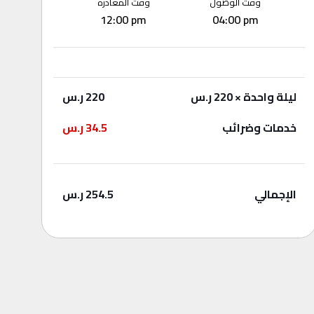
وقت الوصول
وقت المغادرة
12:00 pm
04:00 pm
ليلة واحدة
× 220 ر.س
220
ر.س
خدمات وضرائب
34.5
ر.س
الإجمالي
254.5
ر.س