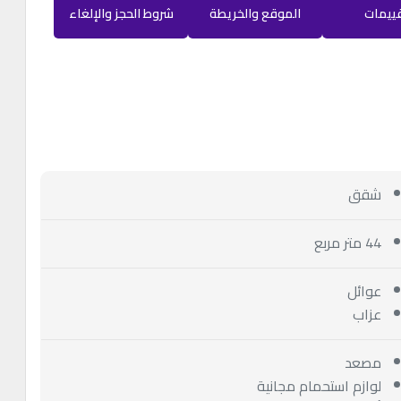
قييمات
الموقع والخريطة
شروط الحجز والإلغاء
شقق
44 متر مربع
عوائل
عزاب
مصعد
لوازم استحمام مجانية