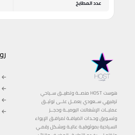
عدد المطابخ
رو
هوست HOST منصــة وتطبيــق ســياحي
ترفيهي ســعودي يعمــل علــى توثيــق
عمليــات الإشغالات اليوميــة وحجــز
وتسـويق وحـدات الضيافـة لمرافـق الإيواء
السـياحية بموثوقيـة عاليـة وبشـكل رقمـي