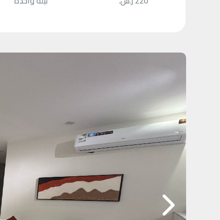
220 ر.س.
ليلة واحدة