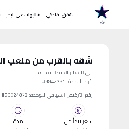
شقق
فندقي
شاليهات على البحر
ف
شقه بالقرب من ملعب الان
حي البشاير الحمدانيه جده
كود الوحدة:
#3842731
رقم الترخيص السياحي للوحدة:
#50024872
سعر يبدأ من
مدة