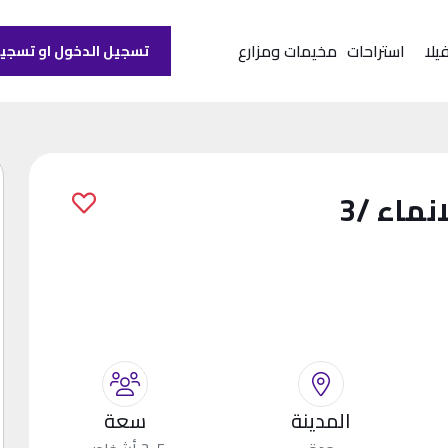
يلا
استراحات
مخيمات ومزارع
تسجيل الدخول او تسجي
ماء /3
المدينة
سعة