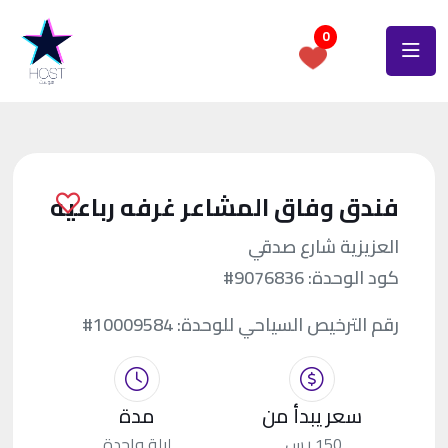
0
فندق وفاق المشاعر غرفه رباعيه
العزيزية شارع صدقي
كود الوحدة:
#9076836
رقم الترخيص السياحي للوحدة:
#10009584
سعر يبدأ من
مدة
150 ر.س.
ليلة واحدة