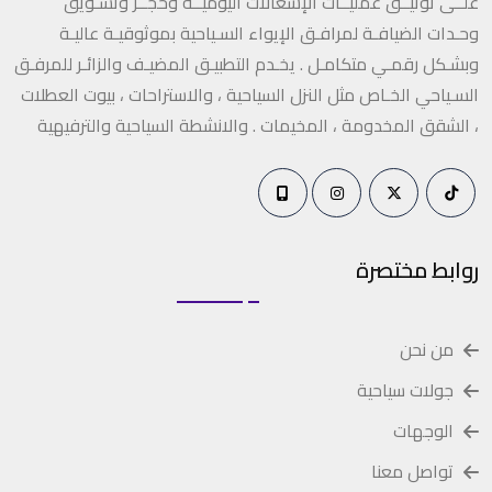
علــى توثيــق عمليــات الإشغالات اليوميــة وحجــز وتسـويق
وحـدات الضيافـة لمرافـق الإيواء السـياحية بموثوقيـة عاليـة
وبشـكل رقمـي متكامـل . يخـدم التطبيـق المضيـف والزائـر للمرفـق
السـياحي الخـاص مثل النزل السياحية ، والاستراحات ، بيوت العطلات
، الشقق المخدومة ، المخيمات . والانشطة السياحية والترفيهية
روابط مختصرة
من نحن
جولات سياحية
الوجهات
تواصل معنا