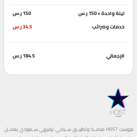
ليلة واحدة
× 150 ر.س
150
ر.س
خدمات وضرائب
34.5
ر.س
الإجمالي
184.5
ر.س
هوست HOST منصــة وتطبيــق ســياحي ترفيهي ســعودي يعمــل