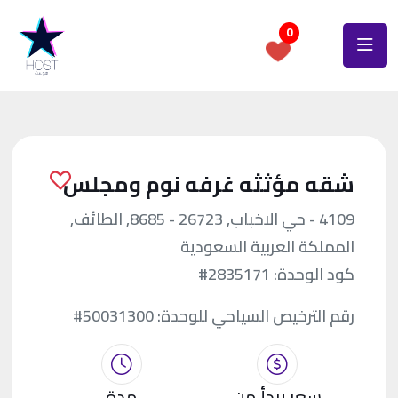
0
شقه مؤثثه غرفه نوم ومجلس
4109 - حي الاخباب, 26723 - 8685, الطائف,
المملكة العربية السعودية
كود الوحدة:
#2835171
رقم الترخيص السياحي للوحدة:
#50031300
سعر يبدأ من
مدة