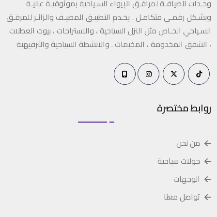
وحـدات الضيافـة لمرافـق الإيواء السـياحية بموثوقيـة عاليـة
وبشـكل رقمـي متكامـل . يخـدم التطبيـق المضيـف والزائـر للمرفـق
السـياحي الخـاص مثل النزل السياحية ، والاستراحات ، بيوت العطلات
، الشقق المخدومة ، المخيمات . والانشطة السياحية والترفيهية
روابط مختصرة
من نحن
جولات سياحية
الوجهات
تواصل معنا