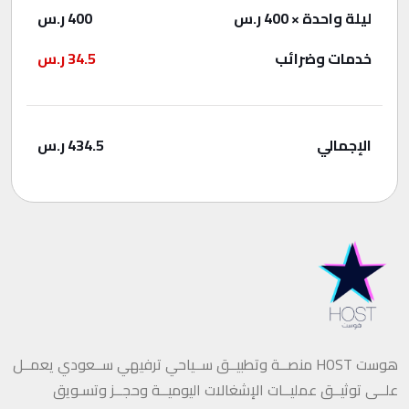
ليلة واحدة
× 400 ر.س
400
ر.س
خدمات وضرائب
34.5
ر.س
الإجمالي
434.5
ر.س
هوست HOST منصــة وتطبيــق ســياحي ترفيهي ســعودي يعمــل
علــى توثيــق عمليــات الإشغالات اليوميــة وحجــز وتسـويق