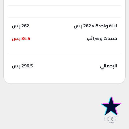
ليلة واحدة
× 262 ر.س
262
ر.س
خدمات وضرائب
34.5
ر.س
الإجمالي
296.5
ر.س