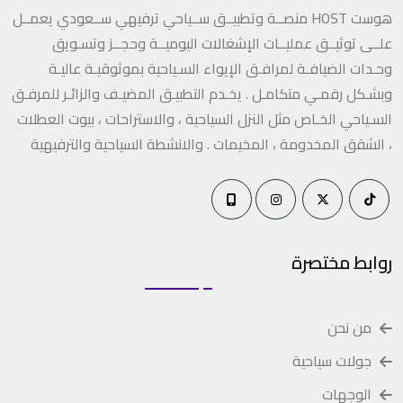
هوست HOST منصــة وتطبيــق ســياحي ترفيهي ســعودي يعمــل
علــى توثيــق عمليــات الإشغالات اليوميــة وحجــز وتسـويق
وحـدات الضيافـة لمرافـق الإيواء السـياحية بموثوقيـة عاليـة
وبشـكل رقمـي متكامـل . يخـدم التطبيـق المضيـف والزائـر للمرفـق
السـياحي الخـاص مثل النزل السياحية ، والاستراحات ، بيوت العطلات
، الشقق المخدومة ، المخيمات . والانشطة السياحية والترفيهية
روابط مختصرة
من نحن
جولات سياحية
الوجهات