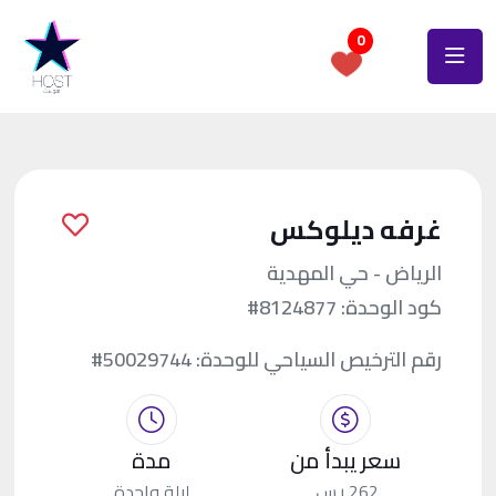
0
غرفه ديلوكس
الرياض - حي المهدية
كود الوحدة:
#8124877
رقم الترخيص السياحي للوحدة:
#50029744
سعر يبدأ من
مدة
262 ر.س.
ليلة واحدة