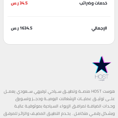
خدمات وضرائب
34.5
ر.س
الإجمالي
1634.5
ر.س
هوست HOST منصــة وتطبيــق ســياحي ترفيهي ســعودي يعمــل
علــى توثيــق عمليــات الإشغالات اليوميــة وحجــز وتسـويق
وحـدات الضيافـة لمرافـق الإيواء السـياحية بموثوقيـة عاليـة
وبشـكل رقمـي متكامـل . يخـدم التطبيـق المضيـف والزائـر للمرفـق