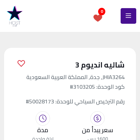
0
شاليه انديوم 3
JHIA3264, جدة, المملكة العربية السعودية
كود الوحدة:
#3103205
رقم الترخيص السياحي للوحدة:
#50028173
سعر يبدأ من
مدة
1600 ر.س.
ليلة واحدة