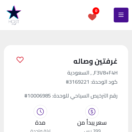
0
غرفتين وصاله
F3V8+F4H, , السعودية
كود الوحدة:
#3169221
رقم الترخيص السياحي للوحدة:
#10006985
سعر يبدأ من
مدة
399 ر.س.
ليلة واحدة