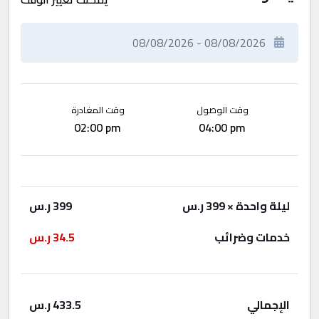
وقت الوصول
وقت المغادرة
02:00 pm
04:00 pm
ليلة واحدة
× 399 ر.س
399
ر.س
خدمات وضرائب
34.5
ر.س
الإجمالي
433.5
ر.س