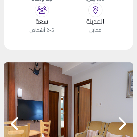
المدينة
سعة
محايل
2-5 أشخاص