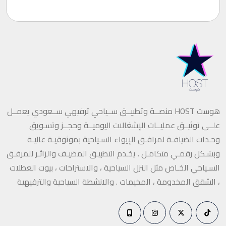
هوست HOST منصــة وتطبيــق ســياحي ترفيهي ســعودي يعمــل
علــى توثيــق عمليــات الإشغالات اليوميــة وحجــز وتسـويق
وحـدات الضيافـة لمرافـق الإيواء السـياحية بموثوقيـة عاليـة
وبشـكل رقمـي متكامـل . يخـدم التطبيـق المضيـف والزائـر للمرفـق
السـياحي الخـاص مثل النزل السياحية ، والاستراحات ، بيوت العطلات
، الشقق المخدومة ، المخيمات . والانشطة السياحية والترفيهية