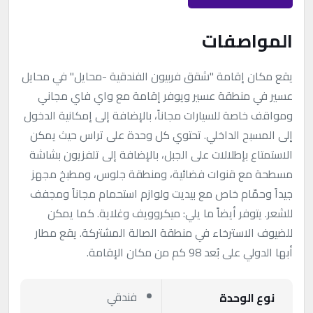
المواصفات
يقع مكان إقامة "شقق فربيون الفندقية -محايل" في محايل
عسير في منطقة عسير‎ ويوفر إقامة مع واي فاي مجاني
ومواقف خاصة للسيارات مجاناً، بالإضافة إلى إمكانية الدخول
إلى المسبح الداخلي. تحتوي كل وحدة على تراس حيث يمكن
الاستمتاع بإطلالات على الجبل، بالإضافة إلى تلفزيون بشاشة
مسطحة مع قنوات فضائية، ومنطقة جلوس، ومطبخ مجهز
جيداً وحمّام خاص مع بيديت ولوازم استحمام مجاناً ومجفف
للشعر. يتوفر أيضاً ما يلي: ميكروويف وغلاية. كما يمكن
للضيوف الاسترخاء في منطقة الصالة المشتركة. يقع مطار
أبها الدولي على بُعد 98 كم من مكان الإقامة.
فندقي
نوع الوحدة