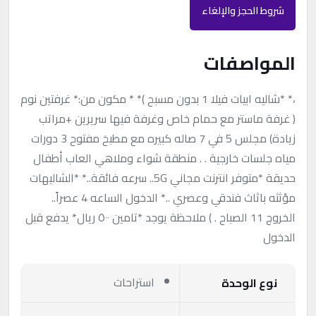
شروط الحجز والإلغاء
المواصفات
،* *شاليه ابيات فيلا 1 بدون مسبح )* * مكون من:* غرفتين نوم
( غرفة ماستر مع حمام خاص وغرفة فيها سريرين +مراتب
زيادة) مجلس 5 في 7 صاله كبيره مع مطبخ مفتوح 3 دورات
مياه جلسات خارجية . . منطقة شواء وملاهي العاب أطفال
حديقة *متوفر انترنت مجاني 5G.. سرعه فائقة..* *الشاليهات
مؤثثه باثاث فندقي وعصري ..* الدخول الساعه 4 عصراً..
الخروج 11 الصباح . ) ملاحظة يوجد *تامين ٥٠٠ ريال* يدفع قبل
الدخول
استراحات
نوع الوحدة