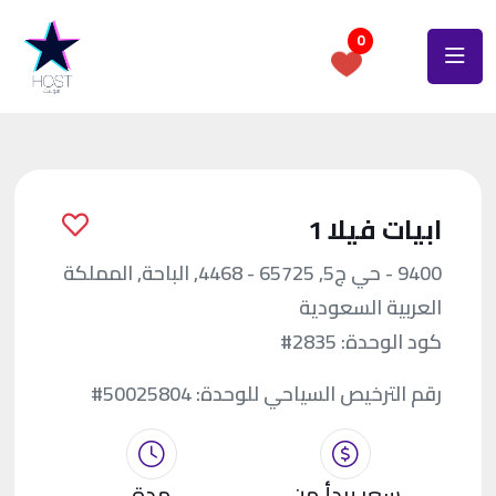
0
ابيات فيلا 1
9400 - حي ج5, 65725 - 4468, الباحة, المملكة
العربية السعودية
كود الوحدة:
#2835
رقم الترخيص السياحي للوحدة:
#50025804
سعر يبدأ من
مدة