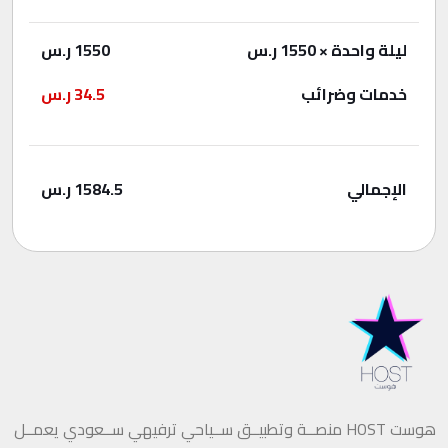
ليلة واحدة
× 1550 ر.س
1550
ر.س
خدمات وضرائب
34.5
ر.س
الإجمالي
1584.5
ر.س
هوست HOST منصــة وتطبيــق ســياحي ترفيهي ســعودي يعمــل