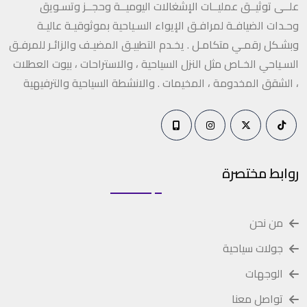
علــى توثيــق عمليــات الإشغالات اليوميــة وحجــز وتسـويق
وحـدات الضيافـة لمرافـق الإيواء السـياحية بموثوقيـة عاليـة
وبشـكل رقمـي متكامـل . يخـدم التطبيـق المضيـف والزائـر للمرفـق
السـياحي الخـاص مثل النزل السياحية ، والاستراحات ، بيوت العطلات
، الشقق المخدومة ، المخيمات . والانشطة السياحية والترفيهية
روابط مختصرة
من نحن
جولات سياحية
الوجهات
تواصل معنا