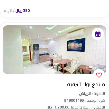
350 ريال
/ الليلة
منتجع تولا للترفيه
المدينة :
الرياض
كود الوحدة :
#19001495
الإجمالي ( ليلة واحدة) :
1,200.00 ريال