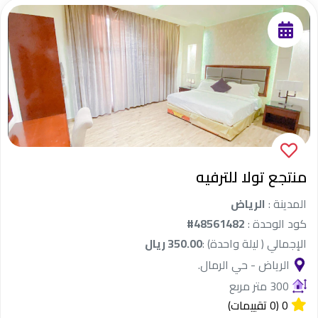
منتجع تولا للترفيه
المدينة :
الرياض
كود الوحدة :
#48561482
الإجمالي ( ليلة واحدة) :
350.00 ريال
الرياض - حي الرمال.
300 متر مربع
0
(0 تقييمات)