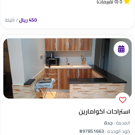
0
(0 تقييمات)
450 ريال
/ الليلة
استراحات اكوامارين
المدينة :
جدة
كود الوحدة :
#97851663