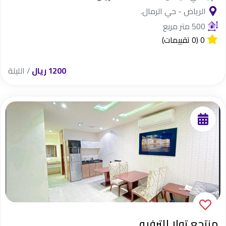
الرياض - حي الرمال.
500 متر مربع
0
(0 تقييمات)
1200 ريال
/ الليلة
منتجع تولا للترفيه