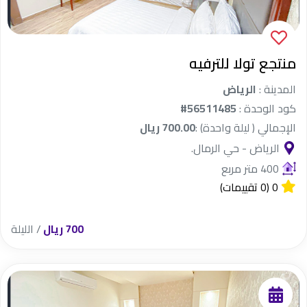
منتجع تولا للترفيه
المدينة :
الرياض
كود الوحدة :
#56511485
الإجمالي ( ليلة واحدة) :
700.00 ريال
الرياض - حي الرمال.
400 متر مربع
0
(0 تقييمات)
700 ريال
/ الليلة