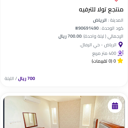
المطابخ ودورات المياة
دخول ذكي
انترنت لاسلكي
تراس
منتجع تولا للترفيه
مواقف سيارات
مرافق ذوي الهمم
عدد المطابخ
فلترة
المدينة :
الرياض
عدد الأسرة المفردة
كود الوحدة :
#90691490
الإجمالي ( ليلة واحدة) :
700.00 ريال
الرياض - حي الرمال.
عدد دورات المياة
400 متر مربع
عدد الأسرة الماستر
0
(0 تقييمات)
700 ريال
/ الليلة