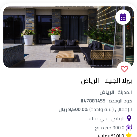
بيرلا الجبيلا - الرياض
المدينة :
الرياض
كود الوحدة :
#47881455
الإجمالي ( ليلة واحدة) :
9,500.00 ريال
الرياض - حي جبيلة.
900.0 متر مربع
0
(0 تقييمات)