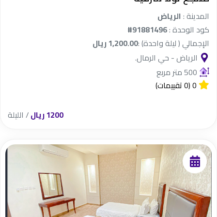
المدينة :
الرياض
كود الوحدة :
#91881496
الإجمالي ( ليلة واحدة) :
1,200.00 ريال
الرياض - حي الرمال.
500 متر مربع
0
(0 تقييمات)
1200 ريال
/ الليلة