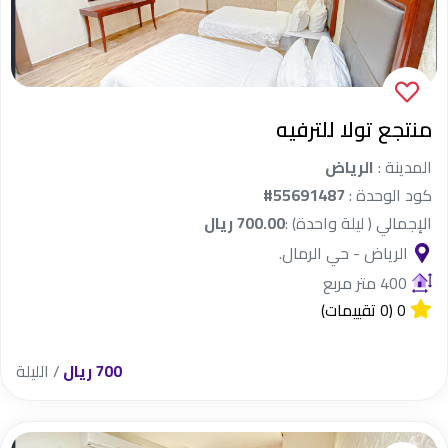
منتجع تولا للترفيه
المدينة :
الرياض
كود الوحدة :
#55691487
الإجمالي ( ليلة واحدة) :
700.00 ريال
الرياض - حي الرمال.
400 متر مربع
0
(0 تقييمات)
700 ريال
/ الليلة