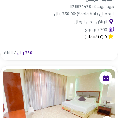
كود الوحدة :
#76571473
الإجمالي ( ليلة واحدة) :
350.00 ريال
الرياض - حي الرمال.
300 متر مربع
0
(0 تقييمات)
350 ريال
/ الليلة