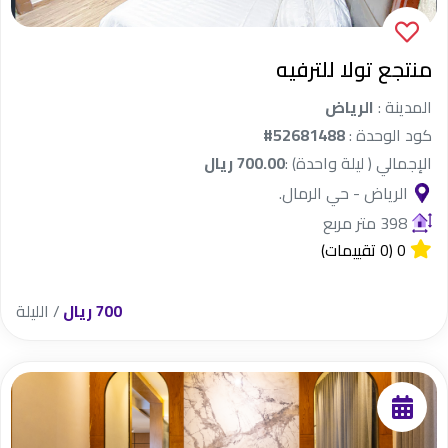
منتجع تولا للترفيه
المدينة :
الرياض
كود الوحدة :
#52681488
الإجمالي ( ليلة واحدة) :
700.00 ريال
الرياض - حي الرمال.
398 متر مربع
0
(0 تقييمات)
700 ريال
/ الليلة