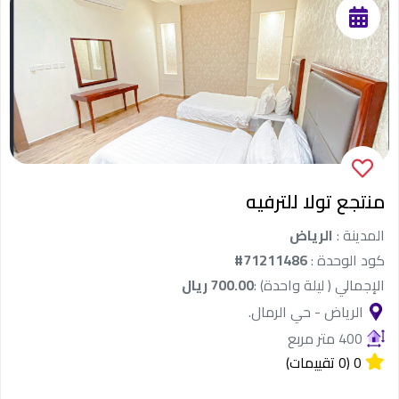
منتجع تولا للترفيه
المدينة :
الرياض
كود الوحدة :
#71211486
الإجمالي ( ليلة واحدة) :
700.00 ريال
الرياض - حي الرمال.
400 متر مربع
0
(0 تقييمات)