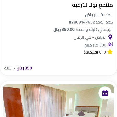
منتجع تولا للترفيه
المدينة :
الرياض
كود الوحدة :
#28691476
الإجمالي ( ليلة واحدة) :
350.00 ريال
الرياض - حي الرمال.
300 متر مربع
0
(0 تقييمات)
350 ريال
/ الليلة