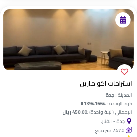
استراحات اكوامارين
المدينة :
جدة
كود الوحدة :
#13941664
الإجمالي ( ليلة واحدة) :
450.00 ريال
جدة - الفنار.
247.0 متر مربع