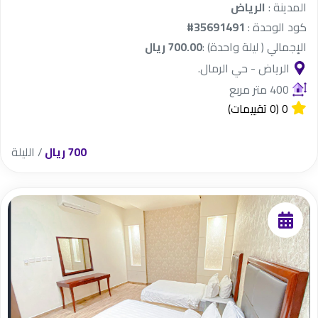
المدينة :
الرياض
كود الوحدة :
#35691491
الإجمالي ( ليلة واحدة) :
700.00 ريال
الرياض - حي الرمال.
400 متر مربع
0
(0 تقييمات)
700 ريال
/ الليلة