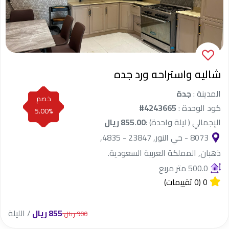
شاليه واستراحه ورد جده
المدينة :
جدة
خصم
كود الوحدة :
#4243665
5.00%
الإجمالي ( ليلة واحدة) :
855.00 ريال
8073 - حي النور, 23847 - 4835,
ذهبان, المملكة العربية السعودية.
500.0 متر مربع
0
(0 تقييمات)
855 ريال
/ الليلة
900 ريال