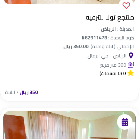
منتجع تولا للترفيه
المدينة :
الرياض
كود الوحدة :
#62911478
الإجمالي ( ليلة واحدة) :
350.00 ريال
الرياض - حي الرمال.
300 متر مربع
0
(0 تقييمات)
350 ريال
/ الليلة