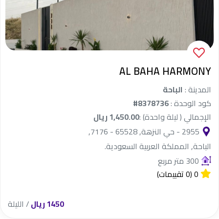
AL BAHA HARMONY
المدينة :
الباحة
كود الوحدة :
#8378736
الإجمالي ( ليلة واحدة) :
1,450.00 ريال
2955 - حي النزهة, 65528 - 7176,
الباحة, المملكة العربية السعودية.
300 متر مربع
0
(0 تقييمات)
1450 ريال
/ الليلة