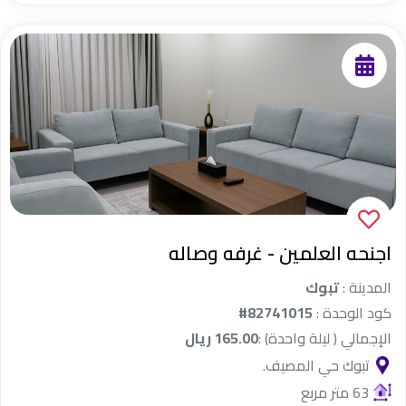
اجنحه العلمين - غرفه وصاله
المدينة :
تبوك
كود الوحدة :
#82741015
الإجمالي ( ليلة واحدة) :
165.00 ريال
تبوك حي المصيف.
63 متر مربع