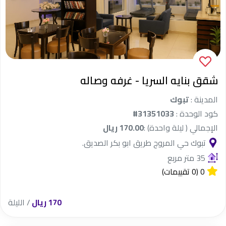
شقق بنايه السريا - غرفه وصاله
المدينة :
تبوك
كود الوحدة :
#31351033
الإجمالي ( ليلة واحدة) :
170.00 ريال
تبوك حي المروج طريق ابو بكر الصديق.
35 متر مربع
0
(0 تقييمات)
170 ريال
/ الليلة