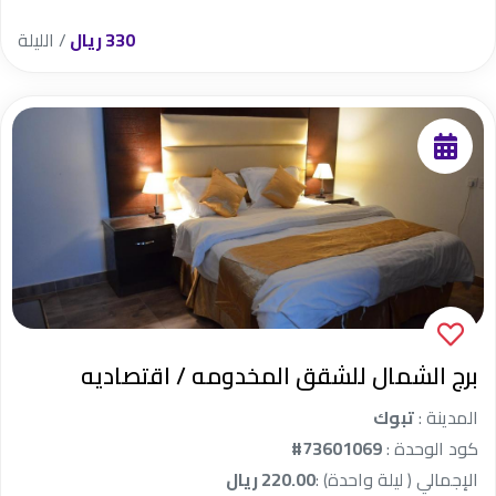
330 ريال
/ الليلة
برج الشمال للشقق المخدومه / اقتصاديه
المدينة :
تبوك
كود الوحدة :
#73601069
الإجمالي ( ليلة واحدة) :
220.00 ريال