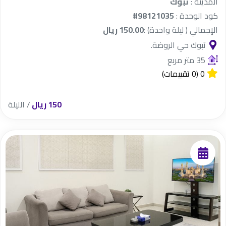
المدينة :
تبوك
كود الوحدة :
#98121035
الإجمالي ( ليلة واحدة) :
150.00 ريال
تبوك حي الروضة.
35 متر مربع
0
(0 تقييمات)
150 ريال
/ الليلة