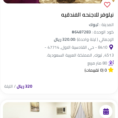
نيلوفر للاجنحه الفندقيه
المدينة :
تبوك
كود الوحدة :
#6487283
الإجمالي ( ليلة واحدة) :
320.00 ريال
8410 - حي القادسية الاول, 47714 -
4513, تبوك, المملكة العربية السعودية.
80 متر مربع
0
(0 تقييمات)
320 ريال
/ الليلة