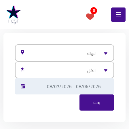
0
تبوك
الكل
بحث