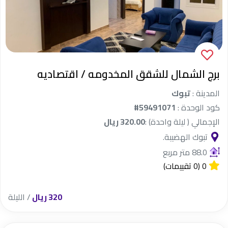
برج الشمال للشقق المخدومه / اقتصاديه
المدينة :
تبوك
كود الوحدة :
#59491071
الإجمالي ( ليلة واحدة) :
320.00 ريال
تبوك الهضيبة.
88.0 متر مربع
0
(0 تقييمات)
320 ريال
/ الليلة