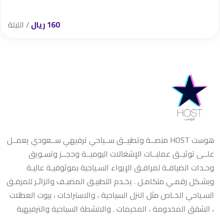
160 ريال
/ الليلة
هوست HOST منصــة وتطبيــق ســياحي ترفيهي ســعودي يعمــل
علــى توثيــق عمليــات الإشغالات اليوميــة وحجــز وتسـويق
وحـدات الضيافـة لمرافـق الإيواء السـياحية بموثوقيـة عاليـة
وبشـكل رقمـي متكامـل . يخـدم التطبيـق المضيـف والزائـر للمرفـق
السـياحي الخـاص مثل النزل السياحية ، والاستراحات ، بيوت العطلات
، الشقق المخدومة ، المخيمات . والانشطة السياحية والترفيهية