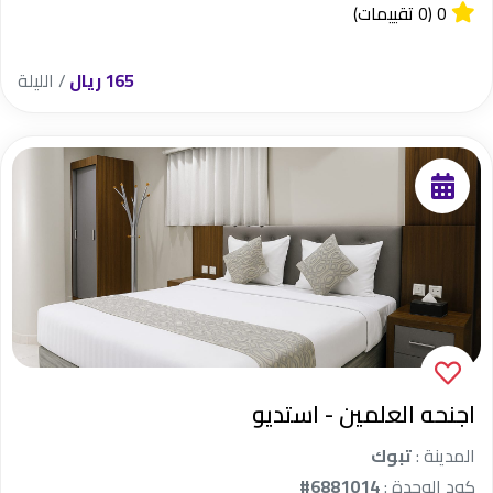
0
(0 تقييمات)
165 ريال
/ الليلة
اجنحه العلمين - استديو
المدينة :
تبوك
كود الوحدة :
#6881014