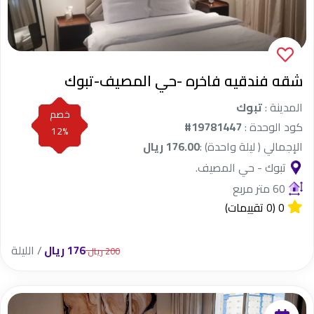
شقه فندقيه فاخره -حي المصيف-تبوك
المدينة :
تبوك
خصم
كود الوحدة :
#19781447
12%
الإجمالي ( ليلة واحدة) :
176.00 ريال
تبوك - حي المصيف.
60 متر مربع
0
(0 تقييمات)
176 ريال
/ الليلة
200 ريال