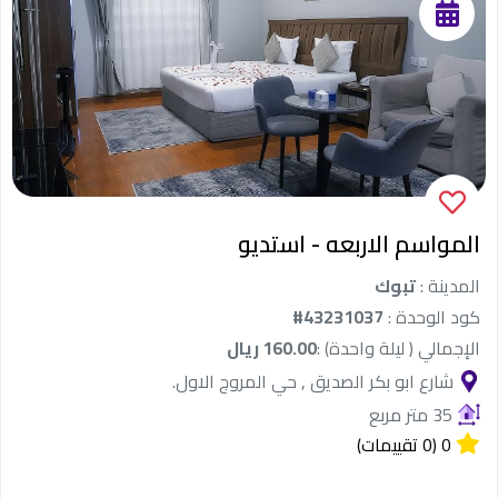
المواسم الاربعه - استديو
المدينة :
تبوك
كود الوحدة :
#43231037
الإجمالي ( ليلة واحدة) :
160.00 ريال
شارع ابو بكر الصديق , حي المروج الاول.
35 متر مربع
Sort by
0
(0 تقييمات)