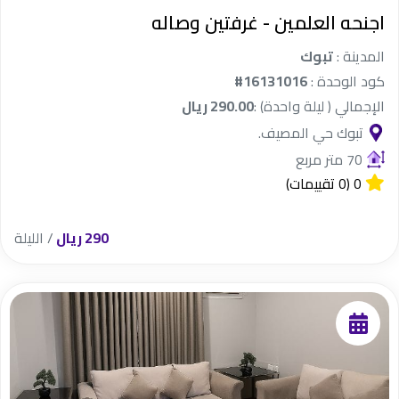
اجنحه العلمين - غرفتين وصاله
المدينة :
تبوك
كود الوحدة :
#16131016
الإجمالي ( ليلة واحدة) :
290.00 ريال
تبوك حي المصيف.
70 متر مربع
0
(0 تقييمات)
290 ريال
/ الليلة