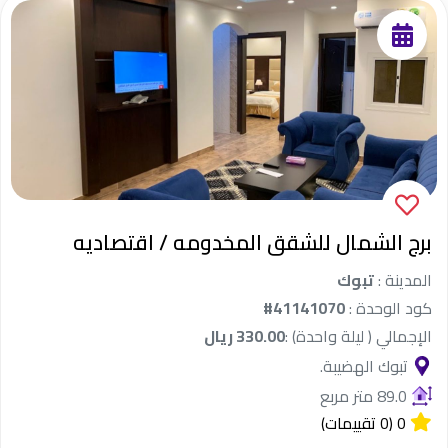
برج الشمال للشقق المخدومه / اقتصاديه
المدينة :
تبوك
كود الوحدة :
#41141070
الإجمالي ( ليلة واحدة) :
330.00 ريال
تبوك الهضيبة.
89.0 متر مربع
0
(0 تقييمات)