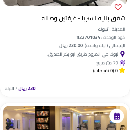
شقق بنايه السريا - غرفتين وصاله
المدينة :
تبوك
كود الوحدة :
#22701034
الإجمالي ( ليلة واحدة) :
230.00 ريال
تبوك حي المروج طريق ابو بكر الصديق.
79 متر مربع
0
(0 تقييمات)
230 ريال
/ الليلة