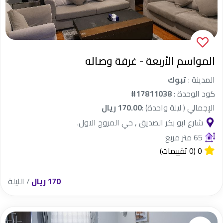
المواسم الأربعة - غرفة وصاله
المدينة :
تبوك
كود الوحدة :
#17811038
الإجمالي ( ليلة واحدة) :
170.00 ريال
شارع ابو بكر الصديق , حي المروج الاول.
65 متر مربع
0
(0 تقييمات)
170 ريال
/ الليلة