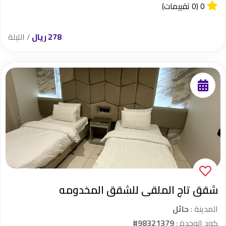
0
(0 تقييمات)
278 ريال
/ الليلة
شقق تاج الملقى للشقق المخدومه
المدينة :
حائل
كود الوحدة :
#98321379