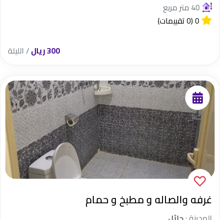
40 متر مربع
0
(0 تقييمات)
300 ريال
/ الليلة
غرفه والصاله و مطبخ و حمام
المدينة :
حائل