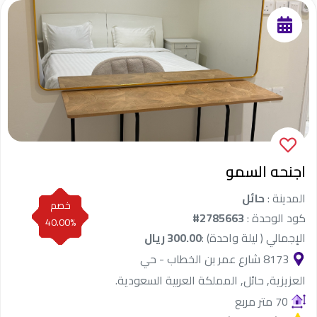
اجنحه السمو
المدينة :
حائل
خصم
كود الوحدة :
#2785663
40.00%
الإجمالي ( ليلة واحدة) :
300.00 ريال
8173 شارع عمر بن الخطاب - حي
العزيزية, حائل, المملكة العربية السعودية.
70 متر مربع