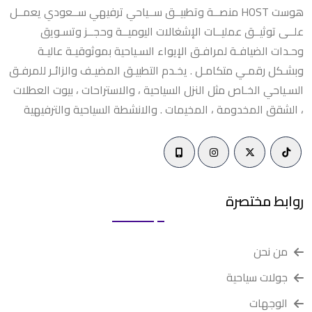
هوست HOST منصــة وتطبيــق ســياحي ترفيهي ســعودي يعمــل
علــى توثيــق عمليــات الإشغالات اليوميــة وحجــز وتسـويق
وحـدات الضيافـة لمرافـق الإيواء السـياحية بموثوقيـة عاليـة
وبشـكل رقمـي متكامـل . يخـدم التطبيـق المضيـف والزائـر للمرفـق
السـياحي الخـاص مثل النزل السياحية ، والاستراحات ، بيوت العطلات
، الشقق المخدومة ، المخيمات . والانشطة السياحية والترفيهية
روابط مختصرة
من نحن
جولات سياحية
الوجهات