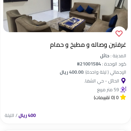
Sort by
TOP RATED
CLOSE TO ME
DEFAULT
البحث
غرفتين وصاله و مطبخ و حمام
LOWEST PRICE
MOST VIEWED
المدينة :
حائل
السعر/ الليلة
اسم المدينة
كود الوحدة :
#21001584
HIGHEST PRICE
حائل
الإجمالي ( ليلة واحدة) :
400.00 ريال
نوع الملكية
الحائل - حي الشفا.
شقق
فندقي
59 متر مربع
من
إلي
مساحة الوحدة
0
(0 تقييمات)
10000
0
شاليهات على
فيلا
من
إلي
ريال سعودي
ريال سعودي
البحر
السعة
400 ريال
/ الليلة
استراحات
مخيمات ومزارع
الكل
2-5 أشخاص
التقييم