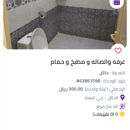
غرفه والصاله و مطبخ و حمام
المدينة :
حائل
كود الوحدة :
#63861598
الإجمالي ( ليلة واحدة) :
300.00 ريال
الحائل - حي الشفا.
40 متر مربع
0
(0 تقييمات)