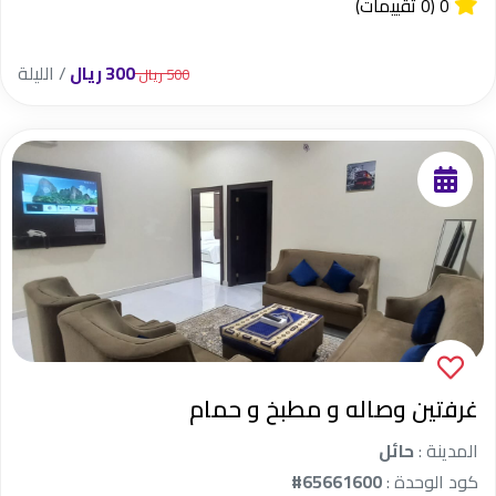
0
(0 تقييمات)
300 ريال
/ الليلة
500 ريال
غرفتين وصاله و مطبخ و حمام
المدينة :
حائل
كود الوحدة :
#65661600