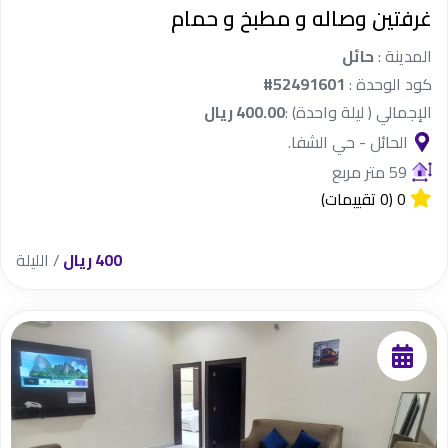
غرفتين وصاله و مطبخ و حمام
المدينة :
حائل
كود الوحدة :
#52491601
الإجمالي ( ليلة واحدة) :
400.00 ريال
الحائل - حي الشفا.
59 متر مربع
0
(0 تقييمات)
400 ريال
/ الليلة