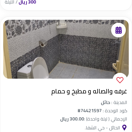
300 ريال
/ الليلة
غرفه والصاله و مطبخ و حمام
المدينة :
حائل
كود الوحدة :
#74421597
الإجمالي ( ليلة واحدة) :
300.00 ريال
الحائل - حي الشفا.