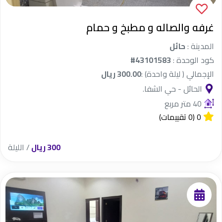
غرفه والصاله و مطبخ و حمام
المدينة :
حائل
كود الوحدة :
#43101583
الإجمالي ( ليلة واحدة) :
300.00 ريال
الحائل - حي الشفا.
40 متر مربع
0
(0 تقييمات)
300 ريال
/ الليلة