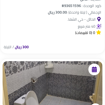
كود الوحدة :
#93651596
الإجمالي ( ليلة واحدة) :
300.00 ريال
الحائل - حي الشفا.
40 متر مربع
0
(0 تقييمات)
300 ريال
/ الليلة