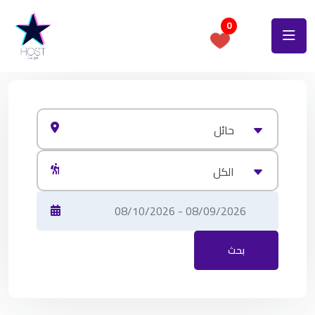
0
حائل
الكل
بحث