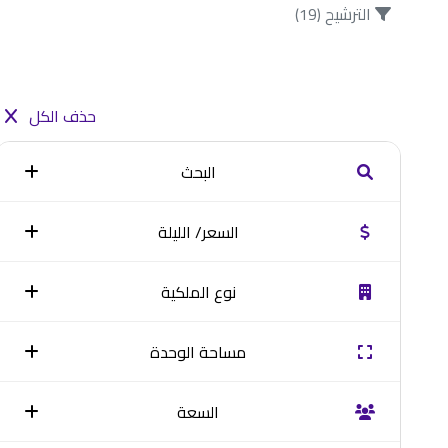
الترشيح
(19)
حذف الكل
البحث
السعر/ الليلة
اسم المدينة
نجران
نوع الملكية
شقق
فندقي
من
إلي
مساحة الوحدة
10000
0
شاليهات على
فيلا
من
إلي
ريال سعودي
ريال سعودي
البحر
السعة