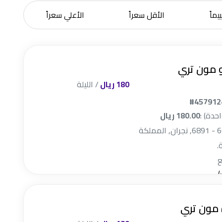
يماً
الأقل سعراً
الأعلي سعراً
 مون تري
180 ريال
/ الليلة
#457912
احدة) :
180.00 ريال
2166, 66433 - 6891, نجران, المملكة
.
 مون تري