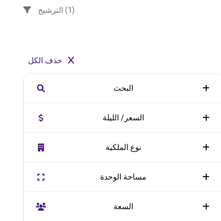
الترشيح
(1)
حذف الكل
البحث
السعر/ الليلة
اسم المدينة
Place
نوع الملكية
Appartments
Serviced Apartments
من
إلي
مساحة الوحدة
10000
0
Resorts on the sea
Villa
إلي
من
ريال سعودي
ريال سعودي
السعة
Breaks
camps