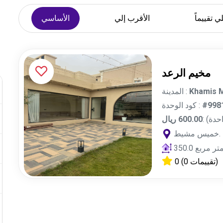
ي تقييماً
الأقرب إلي
الأساسي
مخيم الرعد
المدينة :
Khamis M
كود الوحدة :
#998
 واحدة
600.00 ريال
خميس مشيط.
350.0 تر مربع
0
(0 تقييمات)