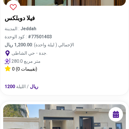
فيلا دوبلكس
Jeddah
المدينة :
#77501403
كود الوحدة :
الإجمالي ( ليلة واحدة) :
1,200.00 ريال
جدة - حي الشاطى.
280.0 متر مربع
(0 تقييمات)
0
Sort by
1200 ريال
/ الليلة
DEFAULT
CLOSE TO ME
TOP RATED
البحث
MOST VIEWED
LOWEST PRICE
السعر/ الليلة
اسم المدينة
HIGHEST PRICE
Place
نوع الملكية