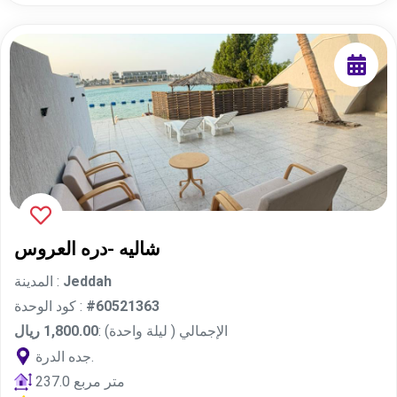
عدد المطابخ
فلترة
عدد الأسرة المفردة
عدد دورات المياة
عدد الأسرة الماستر
شاليه -دره العروس
Jeddah
المدينة :
#60521363
كود الوحدة :
الإجمالي ( ليلة واحدة) :
1,800.00 ريال
جده الدرة.
237.0 متر مربع