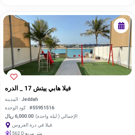
فيلا هابي ييتش 17 _ الدره
Jeddah
المدينة :
#55951516
كود الوحدة :
الإجمالي ( ليلة واحدة) :
6,000.00 ريال
فيلا في درة العروس.
562.0 متر مربع