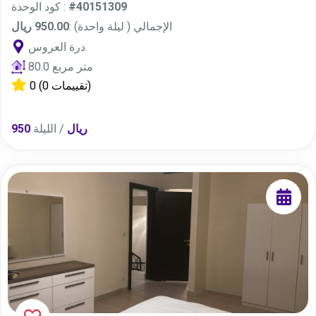
#40151309
كود الوحدة :
الإجمالي ( ليلة واحدة) :
950.00 ريال
درة العروس.
80.0 متر مربع
(0 تقييمات)
0
950 ريال
/ الليلة