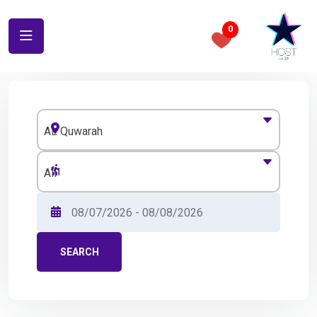
0
AL Quwarah
All
SEARCH